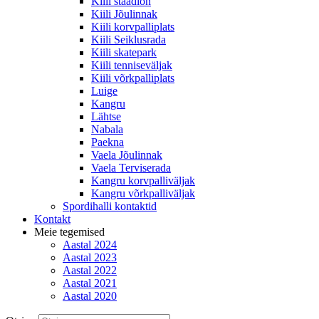
Kiili staadion
Kiili Jõulinnak
Kiili korvpalliplats
Kiili Seiklusrada
Kiili skatepark
Kiili tenniseväljak
Kiili võrkpalliplats
Luige
Kangru
Lähtse
Nabala
Paekna
Vaela Jõulinnak
Vaela Terviserada
Kangru korvpalliväljak
Kangru võrkpalliväljak
Spordihalli kontaktid
Kontakt
Meie tegemised
Aastal 2024
Aastal 2023
Aastal 2022
Aastal 2021
Aastal 2020