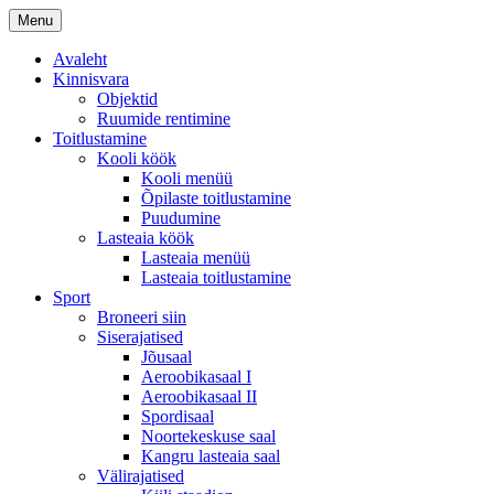
Menu
Avaleht
Kinnisvara
Objektid
Ruumide rentimine
Toitlustamine
Kooli köök
Kooli menüü
Õpilaste toitlustamine
Puudumine
Lasteaia köök
Lasteaia menüü
Lasteaia toitlustamine
Sport
Broneeri siin
Siserajatised
Jõusaal
Aeroobikasaal I
Aeroobikasaal II
Spordisaal
Noortekeskuse saal
Kangru lasteaia saal
Välirajatised