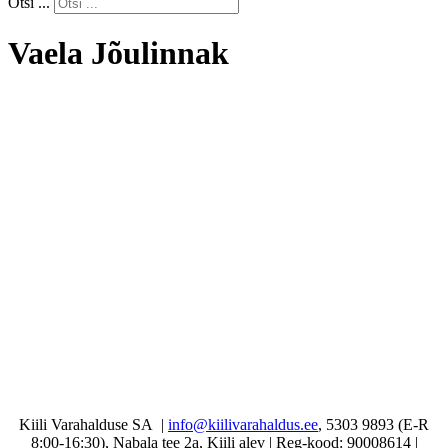
Otsi ...
Vaela Jõulinnak
Kiili Varahalduse SA |
info@kiilivarahaldus.ee
, 5303 9893 (E-R
8:00-16:30), Nabala tee 2a, Kiili alev | Reg-kood: 90008614 |